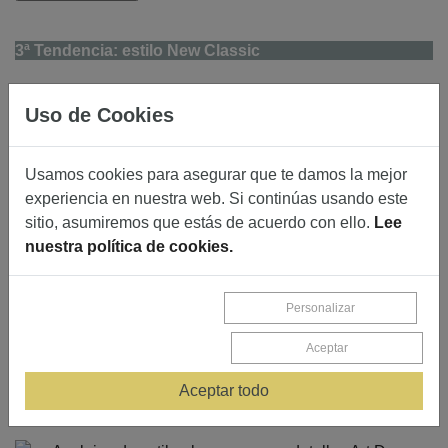
3ª Tendencia: estilo New Classic
Sin olvidarnos del sentimiento por la sostenibilidad y el
Uso de Cookies
bienestar, los interiores glamurosos comparten el sector
del
lujo
con una tendencia hacia formas simplificadas que
Usamos cookies para asegurar que te damos la mejor
influye directamente en los ambientes de estilo Art Decó
experiencia en nuestra web. Si continúas usando este
aligerando la línea de diseño, así como en el industrial,
sitio, asumiremos que estás de acuerdo con ello.
Lee
aportando un aspecto más contemporáneo y menos
nuestra política de cookies.
pesado.
Personalizar
Aceptar
Natuzzi
Aceptar todo